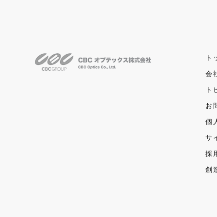
ト
会
ト
お
個
サ
採
創