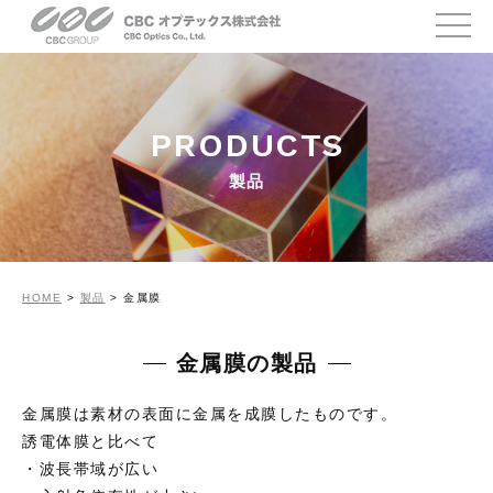
PRODUCTS
製品
HOME
>
製品
>
金属膜
金属膜の製品
金属膜は素材の表面に金属を成膜したものです。
誘電体膜と比べて
・波⻑帯域が広い